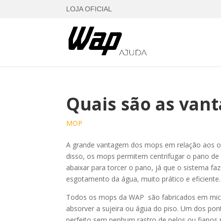
LOJA OFICIAL
Quais são as van
MOP
A grande vantagem dos mops em relação aos outr
disso, os mops permitem centrifugar o pano de
abaixar para torcer o pano, já que o sistema f
esgotamento da água, muito prático e eficiente.
Todos os mops da WAP são fabricados em microf
absorver a sujeira ou água do piso. Um dos pont
perfeito sem nenhum rastro de pelos ou fiapos