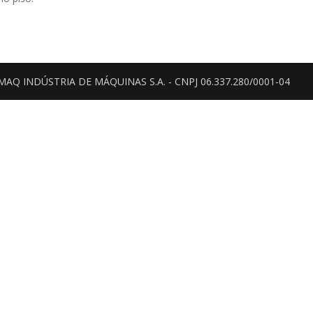
OMAQ INDÚSTRIA DE MÁQUINAS S.A. - CNPJ 06.337.280/0001-04