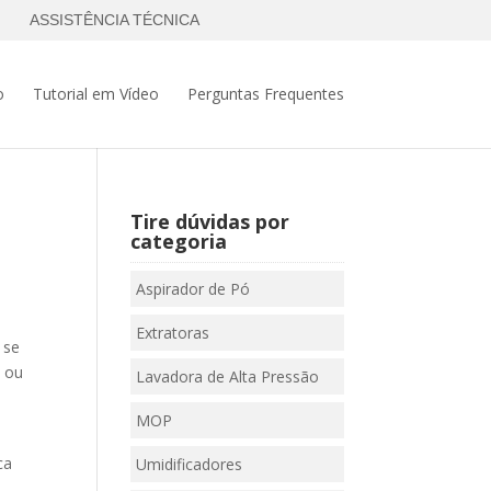
ASSISTÊNCIA TÉCNICA
o
Tutorial em Vídeo
Perguntas Frequentes
Tire dúvidas por
categoria
Aspirador de Pó
Extratoras
 se
o ou
Lavadora de Alta Pressão
MOP
ca
Umidificadores